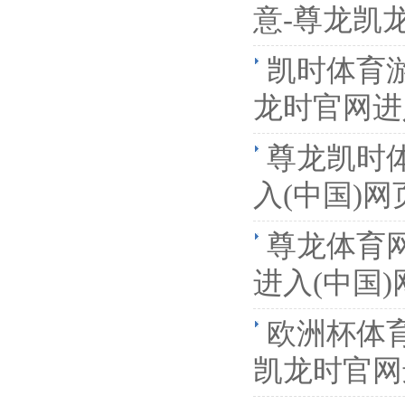
意-尊龙凯
凯时体育游
龙时官网进
尊龙凯时
入(中国)
尊龙体育
进入(中国
欧洲杯体
凯龙时官网