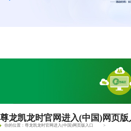
尊龙凯龙时官网进入(中国)网页版
你的位置：
尊龙凯龙时官网进入(中国)网页版入口
>